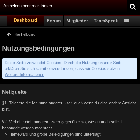
Anmelden oder registrieren
Dashboard
Forum
Mitglieder
TeamSpeak
the Hellboard
Nutzungsbedingungen
Diese Seite verwendet Cookies. Durch die Nutzung unserer Seite
erklären Sie sich damit einverstanden, dass wir Cookies setzen.
Weitere Informationen
Netiquette
§1: Toleriere die Meinung anderer User, auch wenn du eine andere Ansicht
bist.
§2: Verhalte dich anderen Usern gegenüber so, wie du auch selbst
behandelt werden möchtest.
=> Flamewars und grobe Beleidigungen sind untersagt