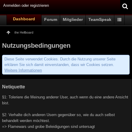
Anmelden oder registrieren
Dashboard
Forum
Mitglieder
TeamSpeak
the Hellboard
Nutzungsbedingungen
Diese Seite verwendet Cookies. Durch die Nutzung unserer Seite
erklären Sie sich damit einverstanden, dass wir Cookies setzen.
Weitere Informationen
Netiquette
§1: Toleriere die Meinung anderer User, auch wenn du eine andere Ansicht
bist.
§2: Verhalte dich anderen Usern gegenüber so, wie du auch selbst
behandelt werden möchtest.
=> Flamewars und grobe Beleidigungen sind untersagt