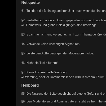
Netiquette
§1: Toleriere die Meinung anderer User, auch wenn du eine and
§2: Verhalte dich anderen Usern gegenüber so, wie du auch s
=> Flamewars und grobe Beleidigungen sind untersagt
§3: Spamme nicht und versuche, nicht zum Thema gehörende 
§4: Verwende keine überlangen Signaturen.
§5: Leiste den Aufforderungen der Moderatoren folge.
§6: Nicht die Trolle füttern!
§7: Keine kommerzielle Werbung
=>Werbung, speziell kommerzieller Art wird in diesem Forum 
Hellboard
§8: Die Nutzung der Seite geschieht auf eigene Gefahr und o
§9: Den Moderatoren und Administratoren steht es frei, Theme