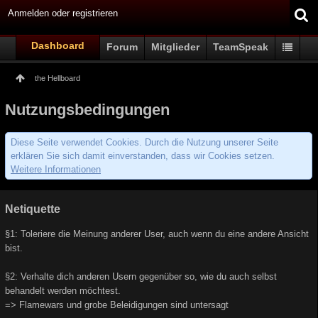
Anmelden oder registrieren
Dashboard
Forum
Mitglieder
TeamSpeak
the Hellboard
Nutzungsbedingungen
Diese Seite verwendet Cookies. Durch die Nutzung unserer Seite
erklären Sie sich damit einverstanden, dass wir Cookies setzen.
Weitere Informationen
Netiquette
§1: Toleriere die Meinung anderer User, auch wenn du eine andere Ansicht
bist.
§2: Verhalte dich anderen Usern gegenüber so, wie du auch selbst
behandelt werden möchtest.
=> Flamewars und grobe Beleidigungen sind untersagt