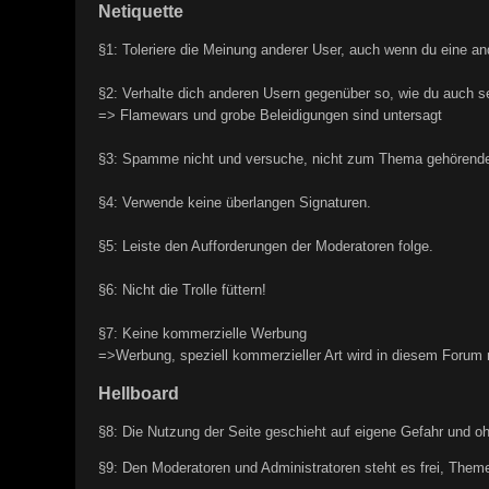
Netiquette
§1: Toleriere die Meinung anderer User, auch wenn du eine and
§2: Verhalte dich anderen Usern gegenüber so, wie du auch s
=> Flamewars und grobe Beleidigungen sind untersagt
§3: Spamme nicht und versuche, nicht zum Thema gehörende 
§4: Verwende keine überlangen Signaturen.
§5: Leiste den Aufforderungen der Moderatoren folge.
§6: Nicht die Trolle füttern!
§7: Keine kommerzielle Werbung
=>Werbung, speziell kommerzieller Art wird in diesem Forum 
Hellboard
§8: Die Nutzung der Seite geschieht auf eigene Gefahr und o
§9: Den Moderatoren und Administratoren steht es frei, Theme