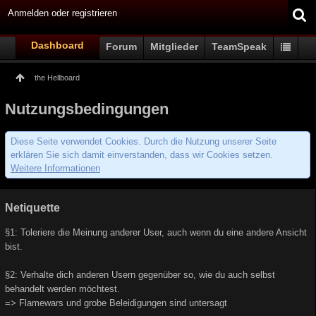
Anmelden oder registrieren
Dashboard
Forum
Mitglieder
TeamSpeak
the Hellboard
Nutzungsbedingungen
Diese Seite verwendet Cookies. Durch die Nutzung unserer Seite
erklären Sie sich damit einverstanden, dass wir Cookies setzen.
Weitere Informationen
Netiquette
§1: Toleriere die Meinung anderer User, auch wenn du eine andere Ansicht
bist.
§2: Verhalte dich anderen Usern gegenüber so, wie du auch selbst
behandelt werden möchtest.
=> Flamewars und grobe Beleidigungen sind untersagt