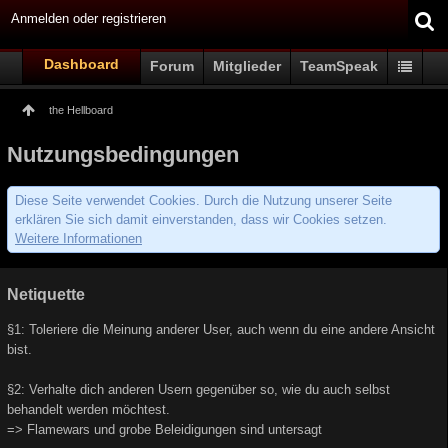
Anmelden oder registrieren
Dashboard
Forum
Mitglieder
TeamSpeak
the Hellboard
Nutzungsbedingungen
Diese Seite verwendet Cookies. Durch die Nutzung unserer Seite
erklären Sie sich damit einverstanden, dass wir Cookies setzen.
Weitere Informationen
Netiquette
§1: Toleriere die Meinung anderer User, auch wenn du eine andere Ansicht
bist.
§2: Verhalte dich anderen Usern gegenüber so, wie du auch selbst
behandelt werden möchtest.
=> Flamewars und grobe Beleidigungen sind untersagt