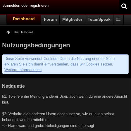
Anmelden oder registrieren
Dashboard
Forum
Mitglieder
TeamSpeak
the Hellboard
Nutzungsbedingungen
Diese Seite verwendet Cookies. Durch die Nutzung unserer Seite
erklären Sie sich damit einverstanden, dass wir Cookies setzen.
Weitere Informationen
Netiquette
§1: Toleriere die Meinung anderer User, auch wenn du eine andere Ansicht
bist.
§2: Verhalte dich anderen Usern gegenüber so, wie du auch selbst
behandelt werden möchtest.
=> Flamewars und grobe Beleidigungen sind untersagt