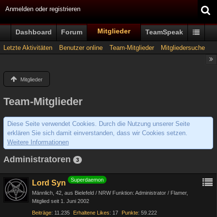
Anmelden oder registrieren
Mitglieder
Dashboard
Forum
TeamSpeak
Letzte Aktivitäten
Benutzer online
Team-Mitglieder
Mitgliedersuche
Mitglieder
Team-Mitglieder
Diese Seite verwendet Cookies. Durch die Nutzung unserer Seite
erklären Sie sich damit einverstanden, dass wir Cookies setzen.
Weitere Informationen
Administratoren
3
Superdaemon
Lord Syn
Männlich
42
aus Bielefeld / NRW Funktion: Administrator / Flamer
Mitglied seit 1. Juni 2002
Beiträge
11.235
Erhaltene Likes
17
Punkte
59.222