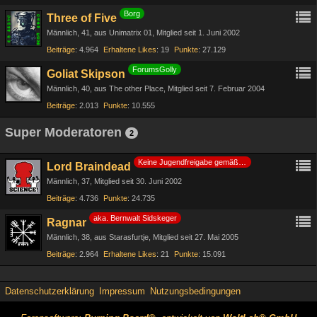
Borg
Three of Five
Männlich
41
aus Unimatrix 01
Mitglied seit 1. Juni 2002
Beiträge
4.964
Erhaltene Likes
19
Punkte
27.129
ForumsGolly
Goliat Skipson
Männlich
40
aus The other Place
Mitglied seit 7. Februar 2004
Beiträge
2.013
Punkte
10.555
Super Moderatoren
2
Keine Jugendfreigabe gemäß §14 JuSchG
Lord Braindead
Männlich
37
Mitglied seit 30. Juni 2002
Beiträge
4.736
Punkte
24.735
aka. Bernwalt Sidskeger
Ragnar
Männlich
38
aus Starasfurtje
Mitglied seit 27. Mai 2005
Beiträge
2.964
Erhaltene Likes
21
Punkte
15.091
Datenschutzerklärung
Impressum
Nutzungsbedingungen