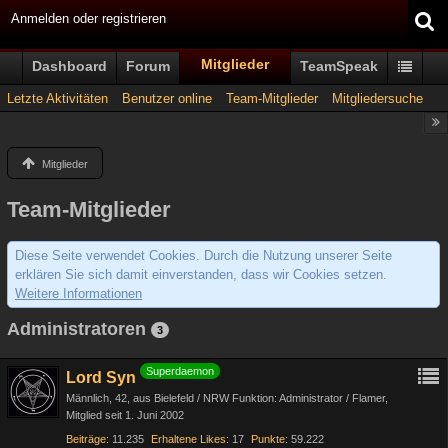
Anmelden oder registrieren
Mitglieder
Dashboard
Forum
TeamSpeak
Letzte Aktivitäten
Benutzer online
Team-Mitglieder
Mitgliedersuche
Mitglieder
Team-Mitglieder
Diese Seite verwendet Cookies. Durch die Nutzung unserer Seite
erklären Sie sich damit einverstanden, dass wir Cookies setzen.
Weitere Informationen
Administratoren
3
Superdaemon
Lord Syn
Männlich
42
aus Bielefeld / NRW Funktion: Administrator / Flamer
Mitglied seit 1. Juni 2002
Beiträge
11.235
Erhaltene Likes
17
Punkte
59.222