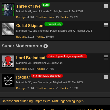
Borg
Three of Five
Männlich
41
aus Unimatrix 01
Mitglied seit 1. Juni 2002
Beiträge
4.964
Erhaltene Likes
19
Punkte
27.129
ForumsGolly
Goliat Skipson
Männlich
40
aus The other Place
Mitglied seit 7. Februar 2004
Beiträge
2.013
Punkte
10.555
Super Moderatoren
2
Keine Jugendfreigabe gemäß §14 JuSchG
Lord Braindead
Männlich
37
Mitglied seit 30. Juni 2002
Beiträge
4.736
Punkte
24.735
aka. Bernwalt Sidskeger
Ragnar
Männlich
38
aus Starasfurtje
Mitglied seit 27. Mai 2005
Beiträge
2.964
Erhaltene Likes
21
Punkte
15.091
Datenschutzerklärung
Impressum
Nutzungsbedingungen