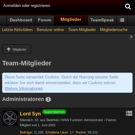
Anmelden oder registrieren
Mitglieder
Dashboard
Forum
TeamSpeak
Letzte Aktivitäten
Benutzer online
Team-Mitglieder
Mitgliedersuche
Mitglieder
Team-Mitglieder
Diese Seite verwendet Cookies. Durch die Nutzung unserer Seite
erklären Sie sich damit einverstanden, dass wir Cookies setzen.
Weitere Informationen
Administratoren
3
Superdaemon
Lord Syn
Männlich
42
aus Bielefeld / NRW Funktion: Administrator / Flamer
Mitglied seit 1. Juni 2002
Beiträge
11.235
Erhaltene Likes
17
Punkte
59.222