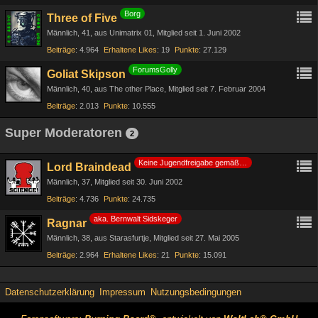
Borg
Three of Five
Männlich
41
aus Unimatrix 01
Mitglied seit 1. Juni 2002
Beiträge
4.964
Erhaltene Likes
19
Punkte
27.129
ForumsGolly
Goliat Skipson
Männlich
40
aus The other Place
Mitglied seit 7. Februar 2004
Beiträge
2.013
Punkte
10.555
Super Moderatoren
2
Keine Jugendfreigabe gemäß §14 JuSchG
Lord Braindead
Männlich
37
Mitglied seit 30. Juni 2002
Beiträge
4.736
Punkte
24.735
aka. Bernwalt Sidskeger
Ragnar
Männlich
38
aus Starasfurtje
Mitglied seit 27. Mai 2005
Beiträge
2.964
Erhaltene Likes
21
Punkte
15.091
Datenschutzerklärung
Impressum
Nutzungsbedingungen