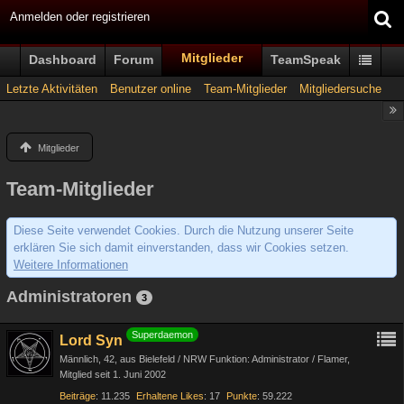
Anmelden oder registrieren
Mitglieder
Dashboard
Forum
TeamSpeak
Letzte Aktivitäten
Benutzer online
Team-Mitglieder
Mitgliedersuche
Mitglieder
Team-Mitglieder
Diese Seite verwendet Cookies. Durch die Nutzung unserer Seite
erklären Sie sich damit einverstanden, dass wir Cookies setzen.
Weitere Informationen
Administratoren
3
Superdaemon
Lord Syn
Männlich
42
aus Bielefeld / NRW Funktion: Administrator / Flamer
Mitglied seit 1. Juni 2002
Beiträge
11.235
Erhaltene Likes
17
Punkte
59.222