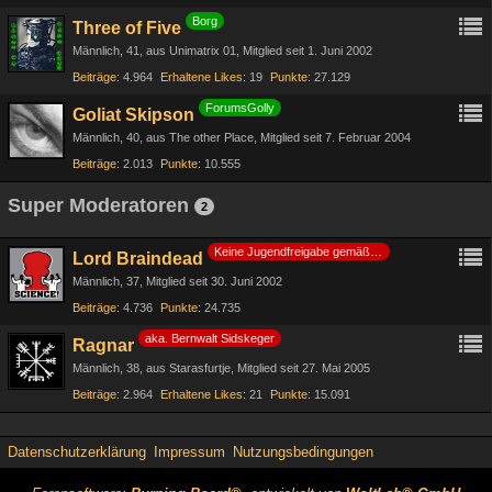
Borg
Three of Five
Männlich
41
aus Unimatrix 01
Mitglied seit 1. Juni 2002
Beiträge
4.964
Erhaltene Likes
19
Punkte
27.129
ForumsGolly
Goliat Skipson
Männlich
40
aus The other Place
Mitglied seit 7. Februar 2004
Beiträge
2.013
Punkte
10.555
Super Moderatoren
2
Keine Jugendfreigabe gemäß §14 JuSchG
Lord Braindead
Männlich
37
Mitglied seit 30. Juni 2002
Beiträge
4.736
Punkte
24.735
aka. Bernwalt Sidskeger
Ragnar
Männlich
38
aus Starasfurtje
Mitglied seit 27. Mai 2005
Beiträge
2.964
Erhaltene Likes
21
Punkte
15.091
Datenschutzerklärung
Impressum
Nutzungsbedingungen