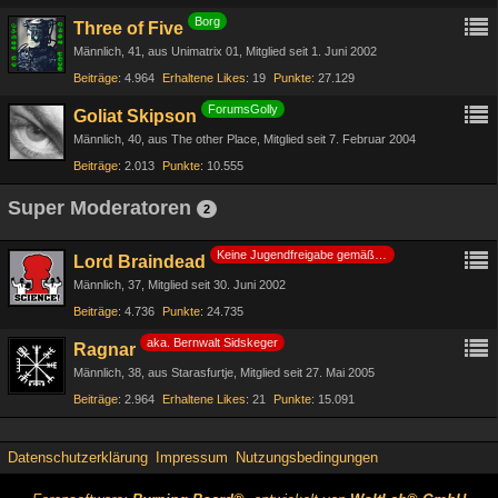
Borg
Three of Five
Männlich
41
aus Unimatrix 01
Mitglied seit 1. Juni 2002
Beiträge
4.964
Erhaltene Likes
19
Punkte
27.129
ForumsGolly
Goliat Skipson
Männlich
40
aus The other Place
Mitglied seit 7. Februar 2004
Beiträge
2.013
Punkte
10.555
Super Moderatoren
2
Keine Jugendfreigabe gemäß §14 JuSchG
Lord Braindead
Männlich
37
Mitglied seit 30. Juni 2002
Beiträge
4.736
Punkte
24.735
aka. Bernwalt Sidskeger
Ragnar
Männlich
38
aus Starasfurtje
Mitglied seit 27. Mai 2005
Beiträge
2.964
Erhaltene Likes
21
Punkte
15.091
Datenschutzerklärung
Impressum
Nutzungsbedingungen