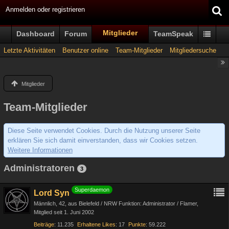
Anmelden oder registrieren
Mitglieder
Dashboard
Forum
TeamSpeak
Letzte Aktivitäten
Benutzer online
Team-Mitglieder
Mitgliedersuche
Mitglieder
Team-Mitglieder
Diese Seite verwendet Cookies. Durch die Nutzung unserer Seite
erklären Sie sich damit einverstanden, dass wir Cookies setzen.
Weitere Informationen
Administratoren
3
Superdaemon
Lord Syn
Männlich
42
aus Bielefeld / NRW Funktion: Administrator / Flamer
Mitglied seit 1. Juni 2002
Beiträge
11.235
Erhaltene Likes
17
Punkte
59.222