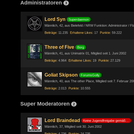
Administratoren
3
Lord Syn
Superdaemon
Männlich
42
aus Bielefeld / NRW Funktion: Administrator / F
Beiträge
11.235
Erhaltene Likes
17
Punkte
59.222
Three of Five
Borg
Männlich
41
aus Unimatrix 01
Mitglied seit 1. Juni 2002
Beiträge
4.964
Erhaltene Likes
19
Punkte
27.129
Goliat Skipson
ForumsGolly
Männlich
40
aus The other Place
Mitglied seit 7. Februar 20
Beiträge
2.013
Punkte
10.555
Super Moderatoren
2
Lord Braindead
Keine Jugendfreigabe gemäß §14 JuSchG
Männlich
37
Mitglied seit 30. Juni 2002
Beiträge
4.736
Punkte
24.735