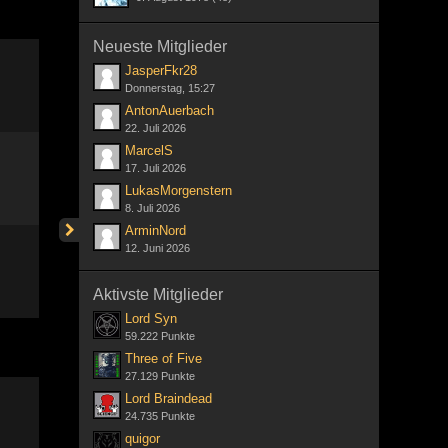
Neueste Mitglieder
JasperFkr28
Donnerstag, 15:27
AntonAuerbach
22. Juli 2026
MarcelS
17. Juli 2026
LukasMorgenstern
8. Juli 2026
ArminNord
12. Juni 2026
Aktivste Mitglieder
Lord Syn
59.222 Punkte
Three of Five
27.129 Punkte
Lord Braindead
24.735 Punkte
quigor