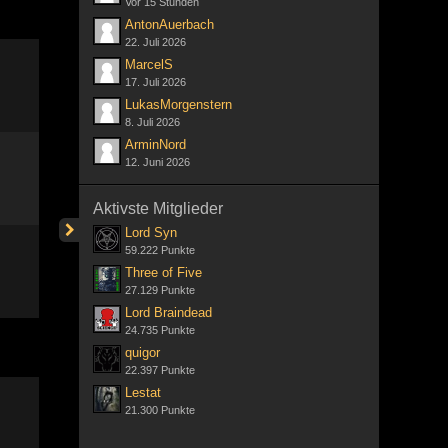
Vor 15 Stunden
AntonAuerbach
22. Juli 2026
MarcelS
17. Juli 2026
LukasMorgenstern
8. Juli 2026
ArminNord
12. Juni 2026
Aktivste Mitglieder
Lord Syn
59.222 Punkte
Three of Five
27.129 Punkte
Lord Braindead
24.735 Punkte
quigor
22.397 Punkte
Lestat
21.300 Punkte