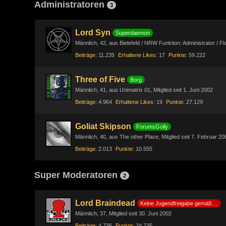
Administratoren
3
Lord Syn
Superdaemon
Männlich
42
aus Bielefeld / NRW Funktion: Administrator / F
Beiträge
11.235
Erhaltene Likes
17
Punkte
59.222
Three of Five
Borg
Männlich
41
aus Unimatrix 01
Mitglied seit 1. Juni 2002
Beiträge
4.964
Erhaltene Likes
19
Punkte
27.129
Goliat Skipson
ForumsGolly
Männlich
40
aus The other Place
Mitglied seit 7. Februar 20
Beiträge
2.013
Punkte
10.555
Super Moderatoren
2
Lord Braindead
Keine Jugendfreigabe gemäß §14 JuSchG
Männlich
37
Mitglied seit 30. Juni 2002
Beiträge
4.736
Punkte
24.735