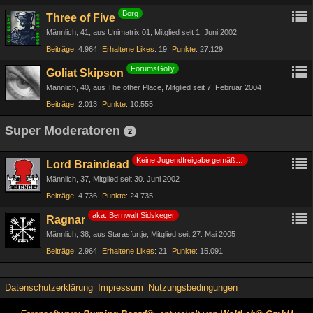
Borg
Three of Five
Männlich
41
aus Unimatrix 01
Mitglied seit 1. Juni 2002
Beiträge
4.964
Erhaltene Likes
19
Punkte
27.129
ForumsGolly
Goliat Skipson
Männlich
40
aus The other Place
Mitglied seit 7. Februar 2004
Beiträge
2.013
Punkte
10.555
Super Moderatoren
2
Keine Jugendfreigabe gemäß §14 JuSchG
Lord Braindead
Männlich
37
Mitglied seit 30. Juni 2002
Beiträge
4.736
Punkte
24.735
aka. Bernwalt Sidskeger
Ragnar
Männlich
38
aus Starasfurtje
Mitglied seit 27. Mai 2005
Beiträge
2.964
Erhaltene Likes
21
Punkte
15.091
Datenschutzerklärung
Impressum
Nutzungsbedingungen