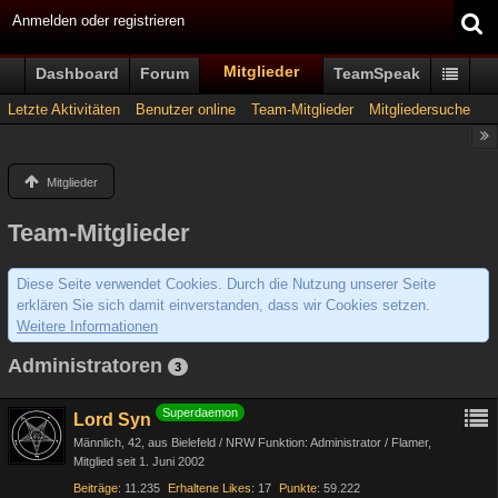
Anmelden oder registrieren
Mitglieder
Dashboard
Forum
TeamSpeak
Letzte Aktivitäten
Benutzer online
Team-Mitglieder
Mitgliedersuche
Mitglieder
Team-Mitglieder
Diese Seite verwendet Cookies. Durch die Nutzung unserer Seite
erklären Sie sich damit einverstanden, dass wir Cookies setzen.
Weitere Informationen
Administratoren
3
Superdaemon
Lord Syn
Männlich
42
aus Bielefeld / NRW Funktion: Administrator / Flamer
Mitglied seit 1. Juni 2002
Beiträge
11.235
Erhaltene Likes
17
Punkte
59.222