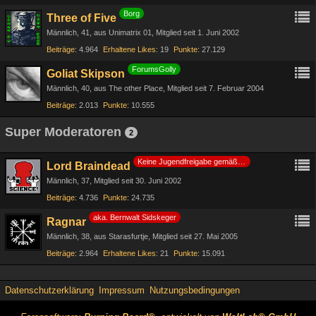
Borg
Three of Five
Männlich
41
aus Unimatrix 01
Mitglied seit 1. Juni 2002
Beiträge
4.964
Erhaltene Likes
19
Punkte
27.129
ForumsGolly
Goliat Skipson
Männlich
40
aus The other Place
Mitglied seit 7. Februar 2004
Beiträge
2.013
Punkte
10.555
Super Moderatoren
2
Keine Jugendfreigabe gemäß §14 JuSchG
Lord Braindead
Männlich
37
Mitglied seit 30. Juni 2002
Beiträge
4.736
Punkte
24.735
aka. Bernwalt Sidskeger
Ragnar
Männlich
38
aus Starasfurtje
Mitglied seit 27. Mai 2005
Beiträge
2.964
Erhaltene Likes
21
Punkte
15.091
Datenschutzerklärung
Impressum
Nutzungsbedingungen