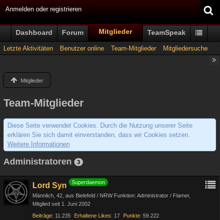
Anmelden oder registrieren
Mitglieder
Dashboard
Forum
TeamSpeak
Letzte Aktivitäten
Benutzer online
Team-Mitglieder
Mitgliedersuche
Mitglieder
Team-Mitglieder
Diese Seite verwendet Cookies. Durch die Nutzung unserer Seite
erklären Sie sich damit einverstanden, dass wir Cookies setzen.
Weitere Informationen
Administratoren
3
Superdaemon
Lord Syn
Männlich
42
aus Bielefeld / NRW Funktion: Administrator / Flamer
Mitglied seit 1. Juni 2002
Beiträge
11.235
Erhaltene Likes
17
Punkte
59.222