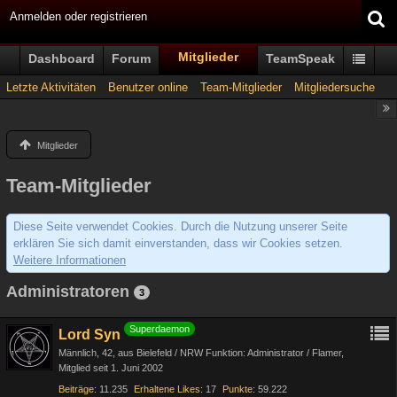
Anmelden oder registrieren
Mitglieder
Dashboard
Forum
TeamSpeak
Letzte Aktivitäten
Benutzer online
Team-Mitglieder
Mitgliedersuche
Mitglieder
Team-Mitglieder
Diese Seite verwendet Cookies. Durch die Nutzung unserer Seite
erklären Sie sich damit einverstanden, dass wir Cookies setzen.
Weitere Informationen
Administratoren
3
Superdaemon
Lord Syn
Männlich
42
aus Bielefeld / NRW Funktion: Administrator / Flamer
Mitglied seit 1. Juni 2002
Beiträge
11.235
Erhaltene Likes
17
Punkte
59.222