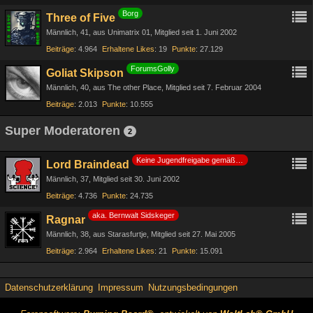
Borg
Three of Five
Männlich
41
aus Unimatrix 01
Mitglied seit 1. Juni 2002
Beiträge
4.964
Erhaltene Likes
19
Punkte
27.129
ForumsGolly
Goliat Skipson
Männlich
40
aus The other Place
Mitglied seit 7. Februar 2004
Beiträge
2.013
Punkte
10.555
Super Moderatoren
2
Keine Jugendfreigabe gemäß §14 JuSchG
Lord Braindead
Männlich
37
Mitglied seit 30. Juni 2002
Beiträge
4.736
Punkte
24.735
aka. Bernwalt Sidskeger
Ragnar
Männlich
38
aus Starasfurtje
Mitglied seit 27. Mai 2005
Beiträge
2.964
Erhaltene Likes
21
Punkte
15.091
Datenschutzerklärung
Impressum
Nutzungsbedingungen