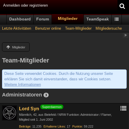
Anmelden oder registrieren
Mitglieder
Dashboard
Forum
TeamSpeak
Letzte Aktivitäten
Benutzer online
Team-Mitglieder
Mitgliedersuche
Mitglieder
Team-Mitglieder
Diese Seite verwendet Cookies. Durch die Nutzung unserer Seite
erklären Sie sich damit einverstanden, dass wir Cookies setzen.
Weitere Informationen
Administratoren
3
Superdaemon
Lord Syn
Männlich
42
aus Bielefeld / NRW Funktion: Administrator / Flamer
Mitglied seit 1. Juni 2002
Beiträge
11.235
Erhaltene Likes
17
Punkte
59.222