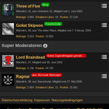
Borg
Three of Five
Männlich
41
aus Unimatrix 01
Mitglied seit 1. Juni 2002
Beiträge
4.964
Erhaltene Likes
19
Punkte
27.129
ForumsGolly
Goliat Skipson
Männlich
40
aus The other Place
Mitglied seit 7. Februar 2004
Beiträge
2.013
Punkte
10.555
Super Moderatoren
2
Keine Jugendfreigabe gemäß §14 JuSchG
Lord Braindead
Männlich
37
Mitglied seit 30. Juni 2002
Beiträge
4.736
Punkte
24.735
aka. Bernwalt Sidskeger
Ragnar
Männlich
38
aus Starasfurtje
Mitglied seit 27. Mai 2005
Beiträge
2.964
Erhaltene Likes
21
Punkte
15.091
Datenschutzerklärung
Impressum
Nutzungsbedingungen