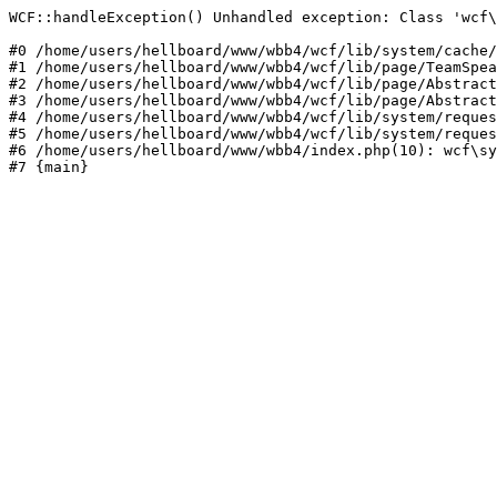
WCF::handleException() Unhandled exception: Class 'wcf\
#0 /home/users/hellboard/www/wbb4/wcf/lib/system/cache/
#1 /home/users/hellboard/www/wbb4/wcf/lib/page/TeamSpea
#2 /home/users/hellboard/www/wbb4/wcf/lib/page/Abstract
#3 /home/users/hellboard/www/wbb4/wcf/lib/page/Abstract
#4 /home/users/hellboard/www/wbb4/wcf/lib/system/reques
#5 /home/users/hellboard/www/wbb4/wcf/lib/system/reques
#6 /home/users/hellboard/www/wbb4/index.php(10): wcf\sy
#7 {main}