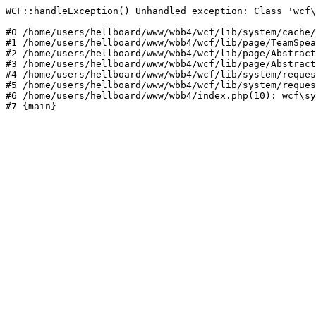
WCF::handleException() Unhandled exception: Class 'wcf\
#0 /home/users/hellboard/www/wbb4/wcf/lib/system/cache/
#1 /home/users/hellboard/www/wbb4/wcf/lib/page/TeamSpea
#2 /home/users/hellboard/www/wbb4/wcf/lib/page/Abstract
#3 /home/users/hellboard/www/wbb4/wcf/lib/page/Abstract
#4 /home/users/hellboard/www/wbb4/wcf/lib/system/reques
#5 /home/users/hellboard/www/wbb4/wcf/lib/system/reques
#6 /home/users/hellboard/www/wbb4/index.php(10): wcf\sy
#7 {main}