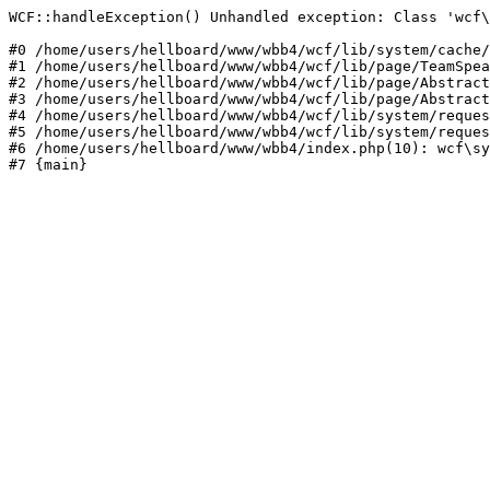
WCF::handleException() Unhandled exception: Class 'wcf\
#0 /home/users/hellboard/www/wbb4/wcf/lib/system/cache/
#1 /home/users/hellboard/www/wbb4/wcf/lib/page/TeamSpea
#2 /home/users/hellboard/www/wbb4/wcf/lib/page/Abstract
#3 /home/users/hellboard/www/wbb4/wcf/lib/page/Abstract
#4 /home/users/hellboard/www/wbb4/wcf/lib/system/reques
#5 /home/users/hellboard/www/wbb4/wcf/lib/system/reques
#6 /home/users/hellboard/www/wbb4/index.php(10): wcf\sy
#7 {main}