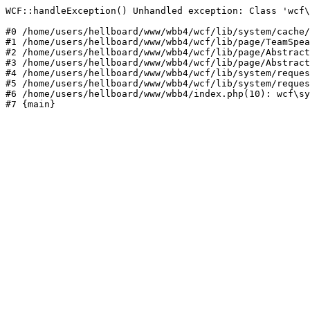
WCF::handleException() Unhandled exception: Class 'wcf\
#0 /home/users/hellboard/www/wbb4/wcf/lib/system/cache/
#1 /home/users/hellboard/www/wbb4/wcf/lib/page/TeamSpea
#2 /home/users/hellboard/www/wbb4/wcf/lib/page/Abstract
#3 /home/users/hellboard/www/wbb4/wcf/lib/page/Abstract
#4 /home/users/hellboard/www/wbb4/wcf/lib/system/reques
#5 /home/users/hellboard/www/wbb4/wcf/lib/system/reques
#6 /home/users/hellboard/www/wbb4/index.php(10): wcf\sy
#7 {main}