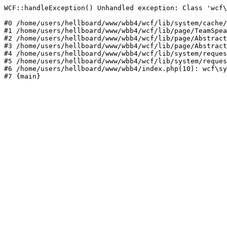
WCF::handleException() Unhandled exception: Class 'wcf\
#0 /home/users/hellboard/www/wbb4/wcf/lib/system/cache/
#1 /home/users/hellboard/www/wbb4/wcf/lib/page/TeamSpea
#2 /home/users/hellboard/www/wbb4/wcf/lib/page/Abstract
#3 /home/users/hellboard/www/wbb4/wcf/lib/page/Abstract
#4 /home/users/hellboard/www/wbb4/wcf/lib/system/reques
#5 /home/users/hellboard/www/wbb4/wcf/lib/system/reques
#6 /home/users/hellboard/www/wbb4/index.php(10): wcf\sy
#7 {main}