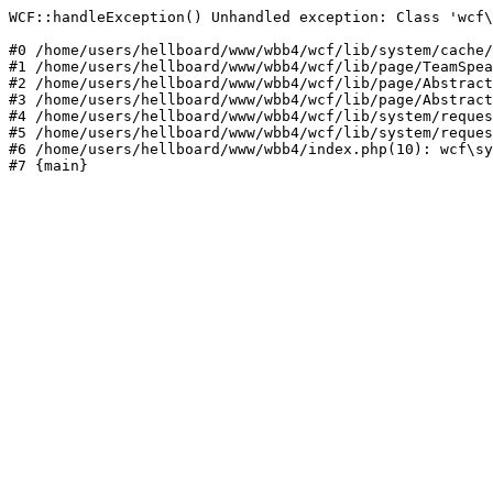
WCF::handleException() Unhandled exception: Class 'wcf\
#0 /home/users/hellboard/www/wbb4/wcf/lib/system/cache/
#1 /home/users/hellboard/www/wbb4/wcf/lib/page/TeamSpea
#2 /home/users/hellboard/www/wbb4/wcf/lib/page/Abstract
#3 /home/users/hellboard/www/wbb4/wcf/lib/page/Abstract
#4 /home/users/hellboard/www/wbb4/wcf/lib/system/reques
#5 /home/users/hellboard/www/wbb4/wcf/lib/system/reques
#6 /home/users/hellboard/www/wbb4/index.php(10): wcf\sy
#7 {main}