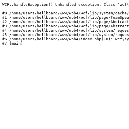
WCF::handleException() Unhandled exception: Class 'wcf\
#0 /home/users/hellboard/www/wbb4/wcf/lib/system/cache/
#1 /home/users/hellboard/www/wbb4/wcf/lib/page/TeamSpea
#2 /home/users/hellboard/www/wbb4/wcf/lib/page/Abstract
#3 /home/users/hellboard/www/wbb4/wcf/lib/page/Abstract
#4 /home/users/hellboard/www/wbb4/wcf/lib/system/reques
#5 /home/users/hellboard/www/wbb4/wcf/lib/system/reques
#6 /home/users/hellboard/www/wbb4/index.php(10): wcf\sy
#7 {main}