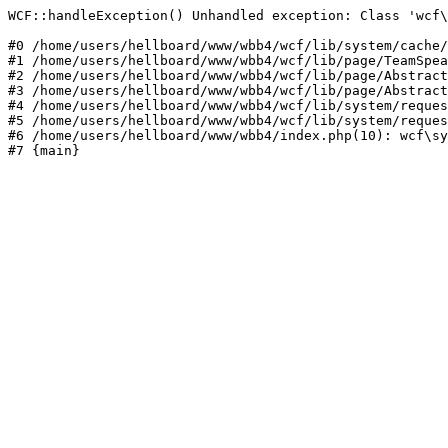
WCF::handleException() Unhandled exception: Class 'wcf\
#0 /home/users/hellboard/www/wbb4/wcf/lib/system/cache/
#1 /home/users/hellboard/www/wbb4/wcf/lib/page/TeamSpea
#2 /home/users/hellboard/www/wbb4/wcf/lib/page/Abstract
#3 /home/users/hellboard/www/wbb4/wcf/lib/page/Abstract
#4 /home/users/hellboard/www/wbb4/wcf/lib/system/reques
#5 /home/users/hellboard/www/wbb4/wcf/lib/system/reques
#6 /home/users/hellboard/www/wbb4/index.php(10): wcf\sy
#7 {main}