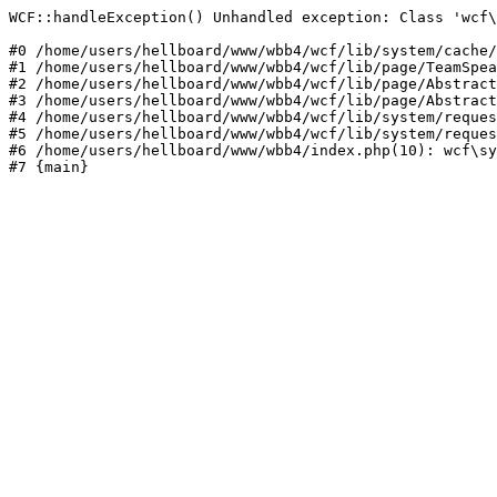
WCF::handleException() Unhandled exception: Class 'wcf\
#0 /home/users/hellboard/www/wbb4/wcf/lib/system/cache/
#1 /home/users/hellboard/www/wbb4/wcf/lib/page/TeamSpea
#2 /home/users/hellboard/www/wbb4/wcf/lib/page/Abstract
#3 /home/users/hellboard/www/wbb4/wcf/lib/page/Abstract
#4 /home/users/hellboard/www/wbb4/wcf/lib/system/reques
#5 /home/users/hellboard/www/wbb4/wcf/lib/system/reques
#6 /home/users/hellboard/www/wbb4/index.php(10): wcf\sy
#7 {main}