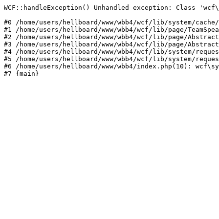
WCF::handleException() Unhandled exception: Class 'wcf\
#0 /home/users/hellboard/www/wbb4/wcf/lib/system/cache/
#1 /home/users/hellboard/www/wbb4/wcf/lib/page/TeamSpea
#2 /home/users/hellboard/www/wbb4/wcf/lib/page/Abstract
#3 /home/users/hellboard/www/wbb4/wcf/lib/page/Abstract
#4 /home/users/hellboard/www/wbb4/wcf/lib/system/reques
#5 /home/users/hellboard/www/wbb4/wcf/lib/system/reques
#6 /home/users/hellboard/www/wbb4/index.php(10): wcf\sy
#7 {main}