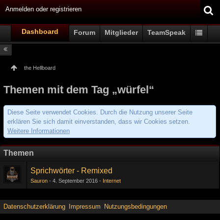
Anmelden oder registrieren
Dashboard
Forum
Mitglieder
TeamSpeak
the Hellboard
Themen mit dem Tag „würfel“
Diese Seite verwendet Cookies. Durch die Nutzung unserer Seite
erklären Sie sich damit einverstanden, dass wir Cookies setzen.
Weitere Informationen
Themen
Sprichwörter - Remixed
Sauron
4. September 2016
Internet
Datenschutzerklärung
Impressum
Nutzungsbedingungen