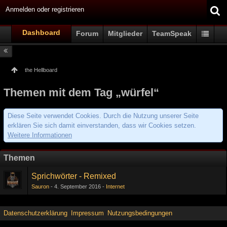
Anmelden oder registrieren
Dashboard
Forum
Mitglieder
TeamSpeak
the Hellboard
Themen mit dem Tag „würfel“
Diese Seite verwendet Cookies. Durch die Nutzung unserer Seite
erklären Sie sich damit einverstanden, dass wir Cookies setzen.
Weitere Informationen
Themen
Sprichwörter - Remixed
Sauron
4. September 2016
Internet
Datenschutzerklärung
Impressum
Nutzungsbedingungen