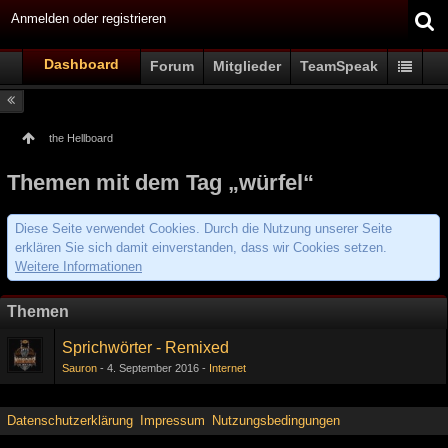
Anmelden oder registrieren
Dashboard
Forum
Mitglieder
TeamSpeak
the Hellboard
Themen mit dem Tag „würfel“
Diese Seite verwendet Cookies. Durch die Nutzung unserer Seite
erklären Sie sich damit einverstanden, dass wir Cookies setzen.
Weitere Informationen
Themen
Sprichwörter - Remixed
Sauron
4. September 2016
Internet
Datenschutzerklärung
Impressum
Nutzungsbedingungen