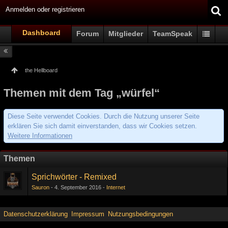
Anmelden oder registrieren
Dashboard
Forum
Mitglieder
TeamSpeak
the Hellboard
Themen mit dem Tag „würfel“
Diese Seite verwendet Cookies. Durch die Nutzung unserer Seite
erklären Sie sich damit einverstanden, dass wir Cookies setzen.
Weitere Informationen
Themen
Sprichwörter - Remixed
Sauron
4. September 2016
Internet
Datenschutzerklärung
Impressum
Nutzungsbedingungen