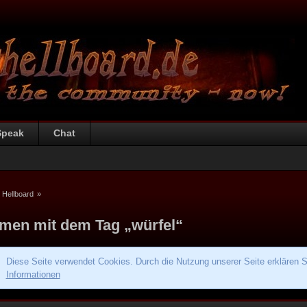
Speak
Chat
 Hellboard
»
men mit dem Tag „würfel“
Diese Seite verwendet Cookies. Durch die Nutzung unserer Seite erklären S
Informationen