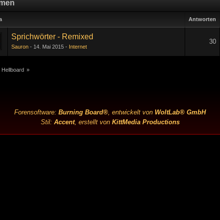
men
a
Antworten
Sprichwörter - Remixed
30
Sauron
14. Mai 2015
Internet
1
2
 Hellboard
»
Forensoftware:
Burning Board®
, entwickelt von
WoltLab® GmbH
Stil:
Accent
, erstellt von
KittMedia Productions