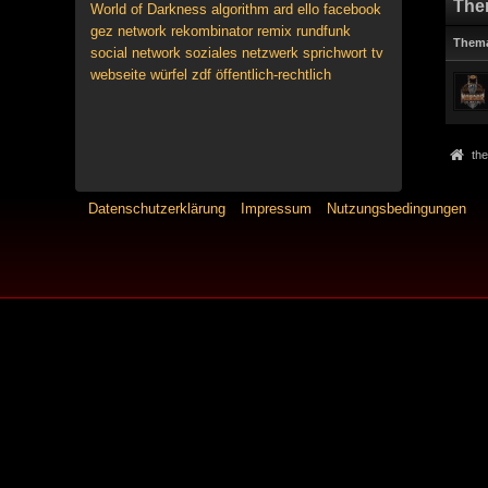
The
World of Darkness
algorithm
ard
ello
facebook
gez
network
rekombinator
remix
rundfunk
Them
social network
soziales netzwerk
sprichwort
tv
webseite
würfel
zdf
öffentlich-rechtlich
the
Datenschutzerklärung
Impressum
Nutzungsbedingungen