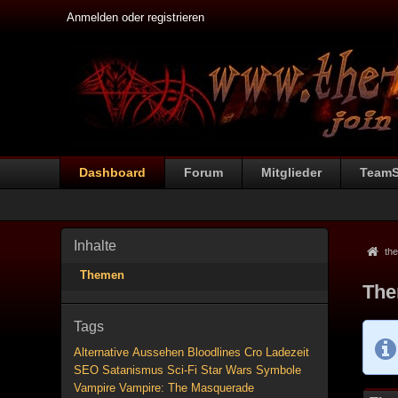
Anmelden oder registrieren
Dashboard
Forum
Mitglieder
Team
Inhalte
the
Themen
The
Tags
Alternative
Aussehen
Bloodlines
Cro
Ladezeit
SEO
Satanismus
Sci-Fi
Star Wars
Symbole
Vampire
Vampire: The Masquerade