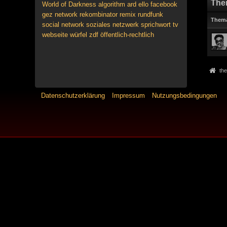
The
World of Darkness
algorithm
ard
ello
facebook
gez
network
rekombinator
remix
rundfunk
Them
social network
soziales netzwerk
sprichwort
tv
webseite
würfel
zdf
öffentlich-rechtlich
the
Datenschutzerklärung
Impressum
Nutzungsbedingungen