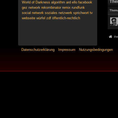
The
World of Darkness
algorithm
ard
ello
facebook
gez
network
rekombinator
remix
rundfunk
Them
social network
soziales netzwerk
sprichwort
tv
webseite
würfel
zdf
öffentlich-rechtlich
the
Datenschutzerklärung
Impressum
Nutzungsbedingungen