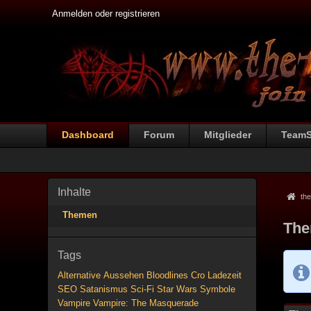
Anmelden oder registrieren
Dashboard
Forum
Mitglieder
Team
Inhalte
the
Themen
The
Tags
Alternative
Aussehen
Bloodlines
Cro
Ladezeit
SEO
Satanismus
Sci-Fi
Star Wars
Symbole
Vampire
Vampire: The Masquerade