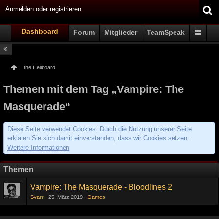
Anmelden oder registrieren
Dashboard
Forum
Mitglieder
TeamSpeak
the Hellboard
Themen mit dem Tag „Vampire: The
Masquerade“
Diese Seite verwendet Cookies. Durch die Nutzung unserer Seite
erklären Sie sich damit einverstanden, dass wir Cookies setzen.
Weitere Informationen
Themen
Vampire: The Masquerade - Bloodlines 2
Svarr
25. März 2019
Games