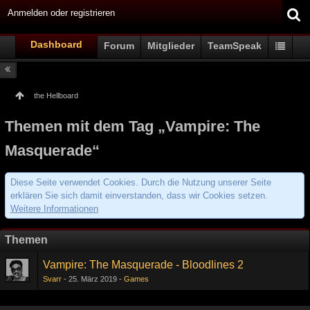
Anmelden oder registrieren
Dashboard
Forum
Mitglieder
TeamSpeak
the Hellboard
Themen mit dem Tag „Vampire: The
Masquerade“
Diese Seite verwendet Cookies. Durch die Nutzung unserer Seite
erklären Sie sich damit einverstanden, dass wir Cookies setzen.
Weitere Informationen
Themen
Vampire: The Masquerade - Bloodlines 2
Svarr
25. März 2019
Games