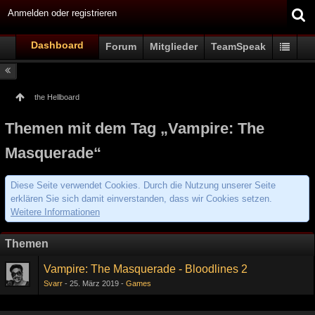
Anmelden oder registrieren
Dashboard
Forum
Mitglieder
TeamSpeak
the Hellboard
Themen mit dem Tag „Vampire: The
Masquerade“
Diese Seite verwendet Cookies. Durch die Nutzung unserer Seite
erklären Sie sich damit einverstanden, dass wir Cookies setzen.
Weitere Informationen
Themen
Vampire: The Masquerade - Bloodlines 2
Svarr
25. März 2019
Games