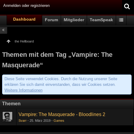
Anmelden oder registrieren
Dashboard
Forum
Mitglieder
TeamSpeak
the Hellboard
Themen mit dem Tag „Vampire: The
Masquerade“
Diese Seite verwendet Cookies. Durch die Nutzung unserer Seite
erklären Sie sich damit einverstanden, dass wir Cookies setzen.
Weitere Informationen
Themen
Vampire: The Masquerade - Bloodlines 2
Svarr
25. März 2019
Games