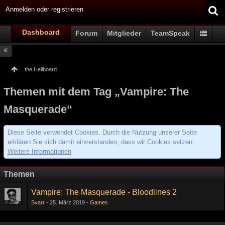
Anmelden oder registrieren
Dashboard
Forum
Mitglieder
TeamSpeak
the Hellboard
Themen mit dem Tag „Vampire: The
Masquerade“
Diese Seite verwendet Cookies. Durch die Nutzung unserer Seite
erklären Sie sich damit einverstanden, dass wir Cookies setzen.
Weitere Informationen
Themen
Vampire: The Masquerade - Bloodlines 2
Svarr
25. März 2019
Games