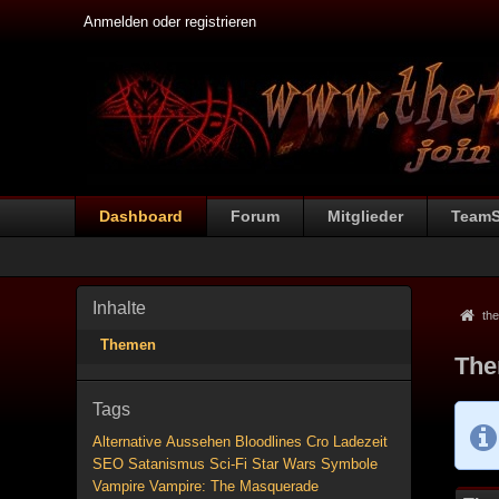
Anmelden oder registrieren
Dashboard
Forum
Mitglieder
Team
Inhalte
the
Themen
The
Tags
Alternative
Aussehen
Bloodlines
Cro
Ladezeit
SEO
Satanismus
Sci-Fi
Star Wars
Symbole
Vampire
Vampire: The Masquerade