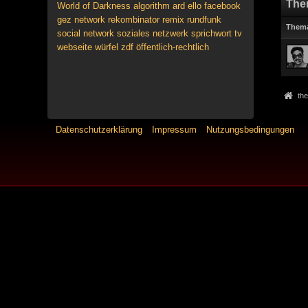
The
World of Darkness
algorithm
ard
ello
facebook
gez
network
rekombinator
remix
rundfunk
Them
social network
soziales netzwerk
sprichwort
tv
webseite
würfel
zdf
öffentlich-rechtlich
the
Datenschutzerklärung
Impressum
Nutzungsbedingungen