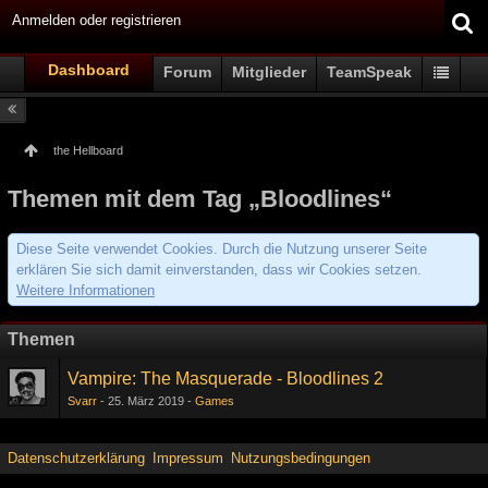
Anmelden oder registrieren
Dashboard
Forum
Mitglieder
TeamSpeak
the Hellboard
Themen mit dem Tag „Bloodlines“
Diese Seite verwendet Cookies. Durch die Nutzung unserer Seite
erklären Sie sich damit einverstanden, dass wir Cookies setzen.
Weitere Informationen
Themen
Vampire: The Masquerade - Bloodlines 2
Svarr
25. März 2019
Games
Datenschutzerklärung
Impressum
Nutzungsbedingungen