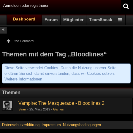
Anmelden oder registrieren
Dashboard
Forum
Mitglieder
TeamSpeak
the Hellboard
Themen mit dem Tag „Bloodlines“
Diese Seite verwendet Cookies. Durch die Nutzung unserer Seite
erklären Sie sich damit einverstanden, dass wir Cookies setzen.
Weitere Informationen
Themen
Vampire: The Masquerade - Bloodlines 2
Svarr
25. März 2019
Games
Datenschutzerklärung
Impressum
Nutzungsbedingungen