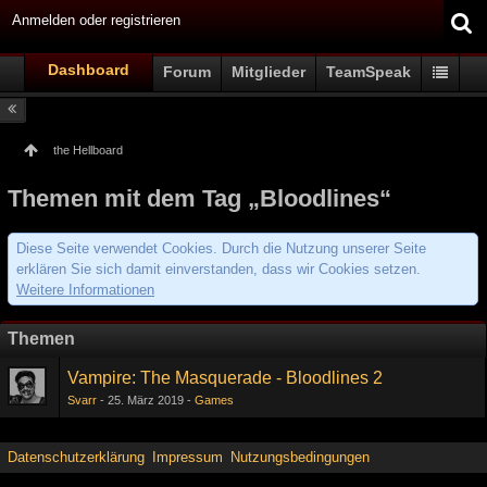
Anmelden oder registrieren
Dashboard
Forum
Mitglieder
TeamSpeak
the Hellboard
Themen mit dem Tag „Bloodlines“
Diese Seite verwendet Cookies. Durch die Nutzung unserer Seite
erklären Sie sich damit einverstanden, dass wir Cookies setzen.
Weitere Informationen
Themen
Vampire: The Masquerade - Bloodlines 2
Svarr
25. März 2019
Games
Datenschutzerklärung
Impressum
Nutzungsbedingungen