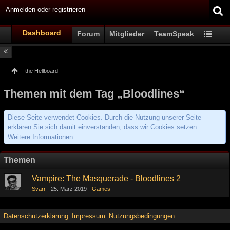
Anmelden oder registrieren
Dashboard
Forum
Mitglieder
TeamSpeak
the Hellboard
Themen mit dem Tag „Bloodlines“
Diese Seite verwendet Cookies. Durch die Nutzung unserer Seite
erklären Sie sich damit einverstanden, dass wir Cookies setzen.
Weitere Informationen
Themen
Vampire: The Masquerade - Bloodlines 2
Svarr
25. März 2019
Games
Datenschutzerklärung
Impressum
Nutzungsbedingungen