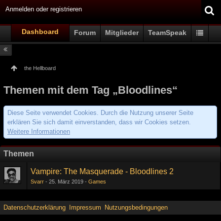
Anmelden oder registrieren
Dashboard
Forum
Mitglieder
TeamSpeak
the Hellboard
Themen mit dem Tag „Bloodlines“
Diese Seite verwendet Cookies. Durch die Nutzung unserer Seite
erklären Sie sich damit einverstanden, dass wir Cookies setzen.
Weitere Informationen
Themen
Vampire: The Masquerade - Bloodlines 2
Svarr
25. März 2019
Games
Datenschutzerklärung
Impressum
Nutzungsbedingungen