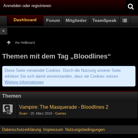
Anmelden oder registrieren
Dashboard
Forum
Mitglieder
TeamSpeak
the Hellboard
Themen mit dem Tag „Bloodlines“
Diese Seite verwendet Cookies. Durch die Nutzung unserer Seite
erklären Sie sich damit einverstanden, dass wir Cookies setzen.
Weitere Informationen
Themen
Vampire: The Masquerade - Bloodlines 2
Svarr
25. März 2019
Games
Datenschutzerklärung
Impressum
Nutzungsbedingungen