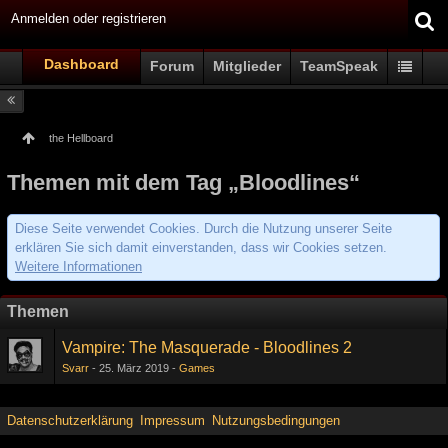
Anmelden oder registrieren
Dashboard
Forum
Mitglieder
TeamSpeak
the Hellboard
Themen mit dem Tag „Bloodlines“
Diese Seite verwendet Cookies. Durch die Nutzung unserer Seite
erklären Sie sich damit einverstanden, dass wir Cookies setzen.
Weitere Informationen
Themen
Vampire: The Masquerade - Bloodlines 2
Svarr
25. März 2019
Games
Datenschutzerklärung
Impressum
Nutzungsbedingungen