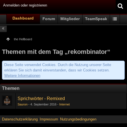
Anmelden oder registrieren
Dashboard
Forum
Mitglieder
TeamSpeak
the Hellboard
Themen mit dem Tag „rekombinator“
Diese Seite verwendet Cookies. Durch die Nutzung unserer Seite
erklären Sie sich damit einverstanden, dass wir Cookies setzen.
Weitere Informationen
Themen
Sprichwörter - Remixed
Sauron
4. September 2016
Internet
Datenschutzerklärung
Impressum
Nutzungsbedingungen